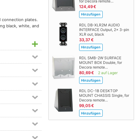
for Decora remote…
124,49 €
d connection plates.
RDL DB-XLR2M AUDIO
ing black, white, and
INTERFACE Output, 2x 3-pin
XLR out, black
33,37 €
RDL SMB-2W SURFACE
MOUNT BOX Double, for
Decora remote…
80,69 €
2 auf Lager
RDL DC-1B DESKTOP
MOUNT CHASSIS Single, for
Decora remote…
99,05 €