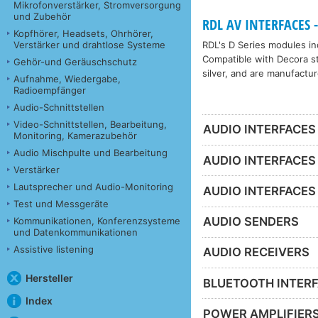
Mikrofonverstärker, Stromversorgung
und Zubehör
RDL AV INTERFACES -
Kopfhörer, Headsets, Ohrhörer,
RDL's D Series modules inc
Verstärker und drahtlose Systeme
Compatible with Decora sty
Gehör-und Geräuschschutz
silver, and are manufactur
Aufnahme, Wiedergabe,
Radioempfänger
Audio-Schnittstellen
Video-Schnittstellen, Bearbeitung,
AUDIO INTERFACES
Monitoring, Kamerazubehör
Audio Mischpulte und Bearbeitung
AUDIO INTERFACES
Verstärker
Lautsprecher und Audio-Monitoring
AUDIO INTERFACES
Test und Messgeräte
AUDIO SENDERS
Kommunikationen, Konferenzsysteme
und Datenkommunikationen
Assistive listening
AUDIO RECEIVERS
Hersteller
BLUETOOTH INTER
Index
POWER AMPLIFIER