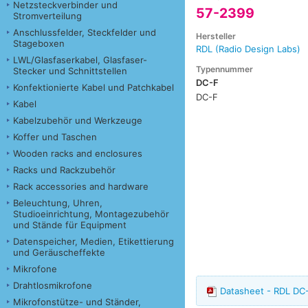
Netzsteckverbinder und
57-2399
Stromverteilung
Anschlussfelder, Steckfelder und
Hersteller
Stageboxen
RDL (Radio Design Labs)
LWL/Glasfaserkabel, Glasfaser-
Typennummer
Stecker und Schnittstellen
DC-F
Konfektionierte Kabel und Patchkabel
DC-F
Kabel
Kabelzubehör und Werkzeuge
Koffer und Taschen
Wooden racks and enclosures
Racks und Rackzubehör
Rack accessories and hardware
Beleuchtung, Uhren,
Studioeinrichtung, Montagezubehör
und Stände für Equipment
Datenspeicher, Medien, Etikettierung
und Geräuscheffekte
Mikrofone
Drahtlosmikrofone
Datasheet - RDL DC
Mikrofonstütze- und Ständer,