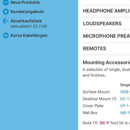
Neue Produkte
HEADPHONE AMPLI
Sonderangebote
Abverkaufsliste
LOUDSPEAKERS
(aktualisiert 22.7.26)
Kurze Kabellängen
MICROPHONE PREA
REMOTES
Mounting Accessori
A selection of single, dua
and finishes.
Singl
Surface Mount
SMB-
Desktop Mount (1)
DC-1
Cover Plate
CP-1
Wall Box
WB-1
Note (1):
DC-F
foot kit is