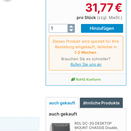
31,77
€
pro Stück
(zzgl. MwSt.)
Dieses Produkt wird speziell für Ihre
Bestellung eingekauft, lieferbar in
1‑2 Wochen
.
Brauchen Sie es schneller?
Rufen Sie uns an
RoHS Konform
auch gekauft
ähnliche Produkte
auch gekauft
RDL DC-2G DESKTOP
MOUNT CHASSIS Double,