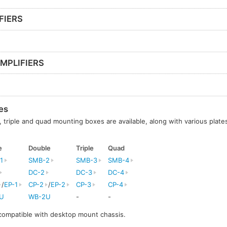
FIERS
MPLIFIERS
es
l, triple and quad mounting boxes are available, along with various plates
e
Double
Triple
Quad
1
SMB-2
SMB-3
SMB-4
DC-2
DC-3
DC-4
/
EP-1
CP-2
/
EP-2
CP-3
CP-4
U
WB-2U
-
-
 compatible with desktop mount chassis.