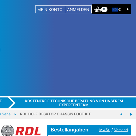
MEIN KONTO
ANMELDEN
€
0
E
KOSTENFREIE TECHNISCHE BERATUNG VON UNSEREM
EXPERTENTEAM
 Serie
RDL DC-F DESKTOP CHASSIS FOOT KIT
Bestellangaben
/
MwSt.
Versand