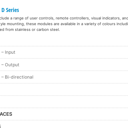
 D Series
lude a range of user controls, remote controllers, visual indicators, an
le mounting, these modules are available in a variety of colours includ
ed from stainless or carbon steel.
– Input
– Output
– Bi-directional
FACES
S