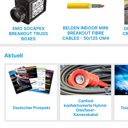
BELDEN INDOOR MINI
EMO SOCAPEX
D
BREAKOUT FIBRE
BREAKOUT TRUSS
CR
CABLES - 50/125 OM4
BOXES
MULTIMODE, low
smoke zero halogen,
B2ca rated
Aktuell
Canford
konfektionierte Hybrid-
Deutscher Prospekt
Tou
Glasfaser-
Kamerakabel