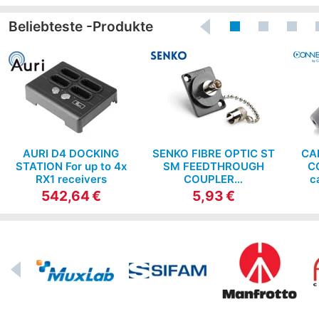
Beliebteste -Produkte
AURI D4 DOCKING
SENKO FIBRE OPTIC ST
CA
STATION For up to 4x
SM FEEDTHROUGH
C
RX1 receivers
COUPLER…
c
542,64 €
5,93 €