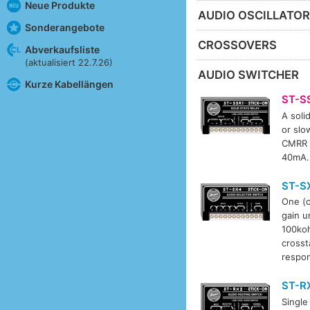
Neue Produkte
AUDIO OSCILLATO
Sonderangebote
CROSSOVERS
Abverkaufsliste
(aktualisiert 22.7.26)
AUDIO SWITCHER
Kurze Kabellängen
ST-S
A soli
or slo
CMRR >
40mA.
ST-S
One (o
gain u
100koh
crosst
respon
ST-R
Single