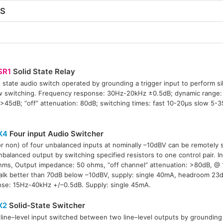
RS
SR1
Solid State Relay
d state audio switch operated by grounding a trigger input to perform si
w switching. Frequency response: 30Hz-20kHz ±0.5dB; dynamic range:
45dB; “off” attenuation: 80dB; switching times: fast 10-20µs slow 5-3
X4
Four input Audio Switcher
r non) of four unbalanced inputs at nominally –10dBV can be remotely 
nbalanced output by switching specified resistors to one control pair. 
ms, Output impedance: 50 ohms, “off channel” attenuation: >80dB, @ 
alk better than 70dB below –10dBV, supply: single 40mA, headroom 23
se: 15Hz-40kHz +/–0.5dB. Supply: single 45mA.
X2
Solid-State Switcher
 line–level input switched between two line–level outputs by grounding