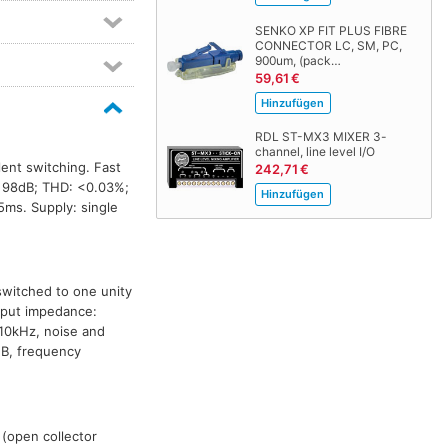
SENKO XP FIT PLUS FIBRE
CONNECTOR LC, SM, PC,
900um, (pack…
59,61 €
RDL ST-MX3 MIXER 3-
channel, line level I/O
lent switching. Fast
242,71 €
 98dB; THD: <0.03%;
5ms. Supply: single
switched to one unity
Input impedance:
10kHz, noise and
dB, frequency
 (open collector