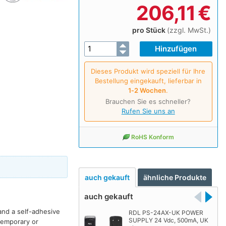
206,11
€
pro Stück
(zzgl. MwSt.)
Dieses Produkt wird speziell für Ihre
Bestellung eingekauft, lieferbar in
1‑2 Wochen
.
Brauchen Sie es schneller?
Rufen Sie uns an
RoHS Konform
auch gekauft
ähnliche Produkte
auch gekauft
and a self-adhesive
RDL PS-24AX-UK POWER
SUPPLY 24 Vdc, 500mA, UK
 temporary or