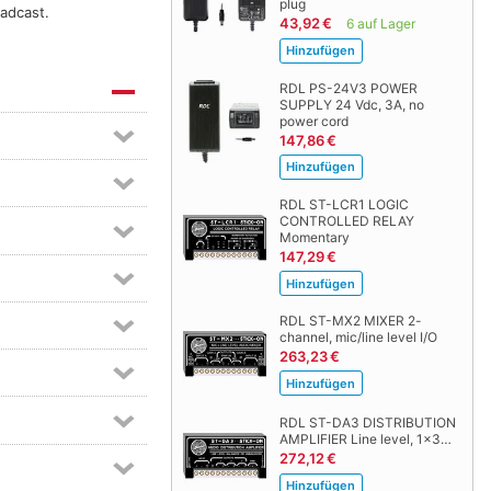
plug
oadcast.
43,92 €
6 auf Lager
RDL PS-24V3 POWER
SUPPLY 24 Vdc, 3A, no
power cord
147,86 €
RDL ST-LCR1 LOGIC
CONTROLLED RELAY
Momentary
147,29 €
RDL ST-MX2 MIXER 2-
channel, mic/line level I/O
263,23 €
RDL ST-DA3 DISTRIBUTION
AMPLIFIER Line level, 1x3…
272,12 €