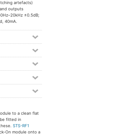
itching artefacts)
and outputs
 30Hz–20kHz ±0.5dB;
d, 40mA.
dule to a clean flat
e fitted in
 these.
STS-RF1
tick-On module onto a