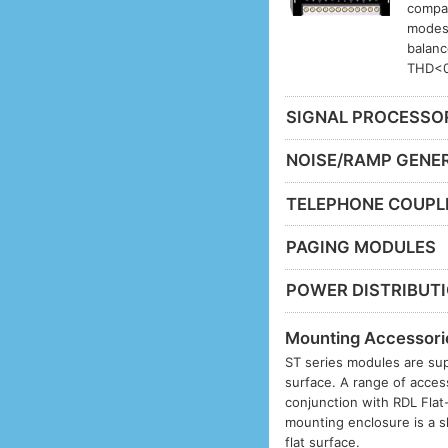
compat
modes.
balanc
THD<0
SIGNAL PROCESSO
NOISE/RAMP GENE
TELEPHONE COUPL
PAGING MODULES
POWER DISTRIBUT
Mounting Accessori
ST series modules are sup
surface. A range of acces
conjunction with RDL Fla
mounting enclosure is a s
flat surface.