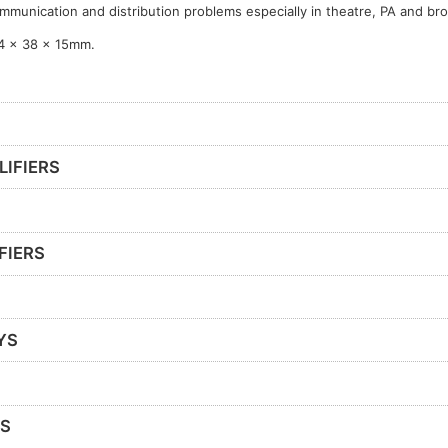
mmunication and distribution problems especially in theatre, PA and br
4 x 38 x 15mm.
LIFIERS
FIERS
YS
RS