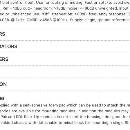
ible) control input. Use for routing or muting. Fast or soft (to avoid sw
 Ref +4dBu out:– headroom: >18dB; noise: <–80dB unweighted. Input 
ed or unbalanced use. “Off” attenuation: >80dB; frequency response:
.03% @ 1kHz; CMRR: >45dB @100Hz. Supply: single, ground reference
RS
RATORS
ERS
ION
es
plied with a self-adhesive foam pad which can be used to attach the mo
sories are available for mounting modules. In addition the modules may b
t-Pak and RDL Rack-Up modules in certain of the housings designed for
hielded chassis with detachable terminal block for mounting a single S