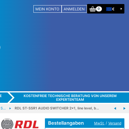
MEIN KONTO
ANMELDEN
€
0
E
KOSTENFREIE TECHNISCHE BERATUNG VON UNSEREM
EXPERTENTEAM
 S…
RDL ST-SSR1 AUDIO SWITCHER 2x1, line level, b…
Bestellangaben
/
MwSt.
Versand