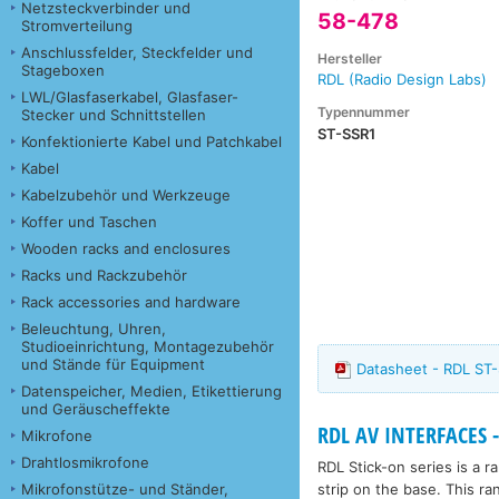
Netzsteckverbinder und
58-478
Stromverteilung
Anschlussfelder, Steckfelder und
Hersteller
Stageboxen
RDL (Radio Design Labs)
LWL/Glasfaserkabel, Glasfaser-
Typennummer
Stecker und Schnittstellen
ST-SSR1
Konfektionierte Kabel und Patchkabel
Kabel
Kabelzubehör und Werkzeuge
Koffer und Taschen
Wooden racks and enclosures
Racks und Rackzubehör
Rack accessories and hardware
Beleuchtung, Uhren,
Studioeinrichtung, Montagezubehör
und Stände für Equipment
Datasheet - RDL ST
Datenspeicher, Medien, Etikettierung
und Geräuscheffekte
RDL AV INTERFACES -
Mikrofone
Drahtlosmikrofone
RDL Stick-on series is a 
strip on the base. This ra
Mikrofonstütze- und Ständer,