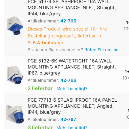
PCE 513-6 SPLASHPROOF 16A WALL
MOUNTING APPLIANCE INLET, Straight,
IP44, blue/grey
Artikelnummer:
42-765
1
Dieses Produkt wird speziell für Ihre
10
Bestellung eingekauft, lieferbar in
3‑5 Arbeitstage
.
Brauchen Sie es schneller?
Rufen Sie uns an
PCE 5132-6K WATERTIGHT 16A WALL
MOUNTING APPLIANCE INLET, Straight,
1
IP67, blue/grey
10
Artikelnummer:
42-766
2 lieferbar
Mehr benötigt?
PCE 77713-6 SPLASHPROOF 16A PANEL
MOUNTING APPLIANCE INLET, Angled,
IP44, blue/grey
1
Artikelnummer:
42-767
3 lieferbar
Mehr benötigt?