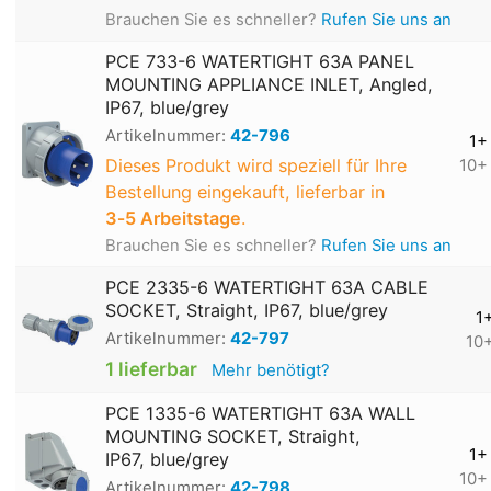
Brauchen Sie es schneller?
Rufen Sie uns an
PCE 733-6 WATERTIGHT 63A PANEL
MOUNTING APPLIANCE INLET, Angled,
IP67, blue/grey
Artikelnummer:
42-796
1+
Dieses Produkt wird speziell für Ihre
10+
Bestellung eingekauft, lieferbar in
3‑5 Arbeitstage
.
Brauchen Sie es schneller?
Rufen Sie uns an
PCE 2335-6 WATERTIGHT 63A CABLE
SOCKET, Straight, IP67, blue/grey
1
Artikelnummer:
42-797
10
1 lieferbar
Mehr benötigt?
PCE 1335-6 WATERTIGHT 63A WALL
MOUNTING SOCKET, Straight,
1+
IP67, blue/grey
10+
Artikelnummer:
42-798