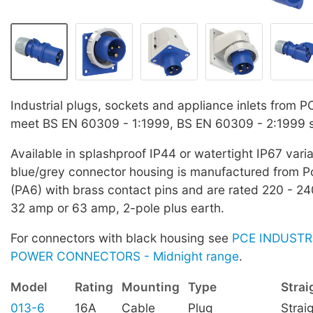
Industrial plugs, sockets and appliance inlets from 
meet BS EN 60309 - 1:1999, BS EN 60309 - 2:1999 
Available in splashproof IP44 or watertight IP67 vari
blue/grey connector housing is manufactured from 
(PA6) with brass contact pins and are rated 220 - 2
32 amp or 63 amp, 2-pole plus earth.
For connectors with black housing see
PCE INDUSTR
POWER CONNECTORS - Midnight range
.
Model
Rating
Mounting
Type
Strai
013-6
16A
Cable
Plug
Strai