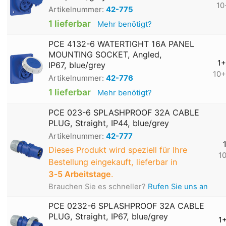
10
Artikelnummer:
42-775
1 lieferbar
Mehr benötigt?
PCE 4132-6 WATERTIGHT 16A PANEL
MOUNTING SOCKET, Angled,
1+
IP67, blue/grey
10+
Artikelnummer:
42-776
1 lieferbar
Mehr benötigt?
PCE 023-6 SPLASHPROOF 32A CABLE
PLUG, Straight, IP44, blue/grey
Artikelnummer:
42-777
Dieses Produkt wird speziell für Ihre
1
Bestellung eingekauft, lieferbar in
3‑5 Arbeitstage
.
Brauchen Sie es schneller?
Rufen Sie uns an
PCE 0232-6 SPLASHPROOF 32A CABLE
PLUG, Straight, IP67, blue/grey
1