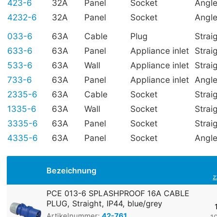
423-6
32A
Panel
Socket
Angl
4232-6
32A
Panel
Socket
Angl
033-6
63A
Cable
Plug
Strai
633-6
63A
Panel
Appliance inlet
Strai
533-6
63A
Wall
Appliance inlet
Strai
733-6
63A
Panel
Appliance inlet
Angl
2335-6
63A
Cable
Socket
Strai
1335-6
63A
Wall
Socket
Strai
3335-6
63A
Panel
Socket
Strai
4335-6
63A
Panel
Socket
Angl
Bezeichnung
z
PCE 013-6 SPLASHPROOF 16A CABLE
PLUG, Straight, IP44, blue/grey
Artikelnummer:
42-761