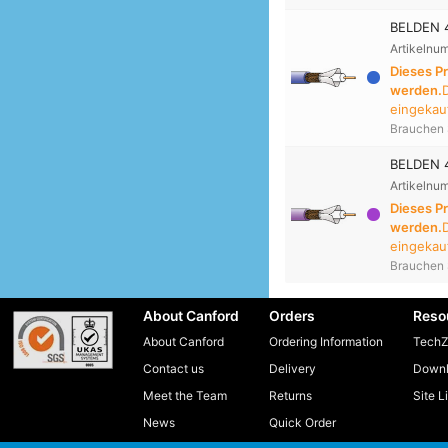
BELDEN 
Artikelnu
Dieses P
werden.
eingekauf
Brauchen 
BELDEN 4
Artikelnu
Dieses P
werden.
eingekauf
Brauchen 
About Canford
Orders
Reso
About Canford
Ordering Information
TechZ
Contact us
Delivery
Downl
Meet the Team
Returns
Site L
News
Quick Order