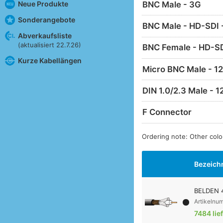
BNC Male - 3G
Neue Produkte
Sonderangebote
BNC Male - HD-SDI 
Abverkaufsliste
(aktualisiert 22.7.26)
BNC Female - HD-SD
Kurze Kabellängen
Micro BNC Male - 1
DIN 1.0/2.3 Male - 1
F Connector
Ordering note: Other colou
Bezeich
BELDEN 
Artikelnu
7484 lie