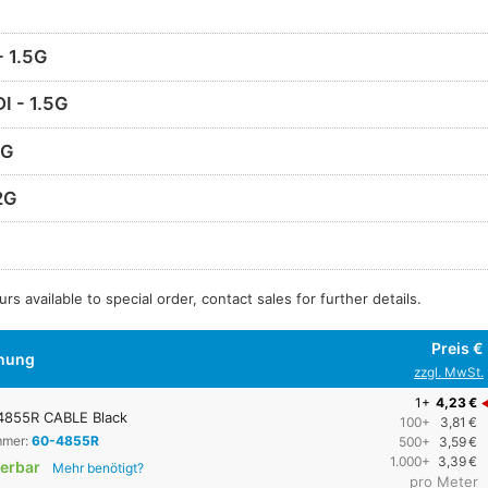
- 1.5G
I - 1.5G
2G
2G
rs available to special order, contact sales for further details.
Preis €
nung
zzgl. MwSt.
1+
4,23 €
4855R CABLE Black
100+
3,81 €
mmer:
60-4855R
500+
3,59 €
1.000+
3,39 €
ferbar
Mehr benötigt?
pro Meter