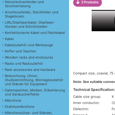
Netzsteckverbinder und
3 Produkte
Stromverteilung
Anschlussfelder, Steckfelder und
Stageboxen
LWL/Glasfaserkabel, Glasfaser-
Stecker und Schnittstellen
Konfektionierte Kabel und Patchkabel
Kabel
Kabelzubehör und Werkzeuge
Koffer und Taschen
Wooden racks and enclosures
Racks und Rackzubehör
Rack accessories and hardware
Compact size, coaxial, 75 
Beleuchtung, Uhren,
Studioeinrichtung, Montagezubehör
Note: See suitable connect
und Stände für Equipment
Technical Specification
Datenspeicher, Medien, Etikettierung
und Geräuscheffekte
Cable size group:
X
Mikrofone
Inner conductor:
(
Drahtlosmikrofone
Dielectric:
F
Mikrofonstütze- und Ständer,
Screen 1:
A