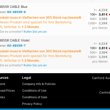
4855R CABLE Blue
1+
4,23 €
mmer:
60-4855R-6
100+
3,81 €
rodukt muss in Vielfachen von 305 Stück nachbestellt
500+
3,59 €
Dieses Produkt wird speziell für Ihre Bestellung
1.000+
3,39 €
t, lieferbar in
1‑2 Monate
.
pro Meter
Sie es schneller?
Rufen Sie uns an
855R CABLE Violet
1+
4,23 €
mmer:
60-4855R-7
100+
3,81 €
rodukt muss in Vielfachen von 305 Stück nachbestellt
500+
3,59 €
Dieses Produkt wird speziell für Ihre Bestellung
1.000+
3,39 €
t, lieferbar in
1‑2 Monate
.
pro Meter
Sie es schneller?
Rufen Sie uns an
urces
Legal
Canford Aud
one
Company Info & Policies
oad Prices
Conditions of Use
Canford
inks
Conditions of Sale
Privacy Policy