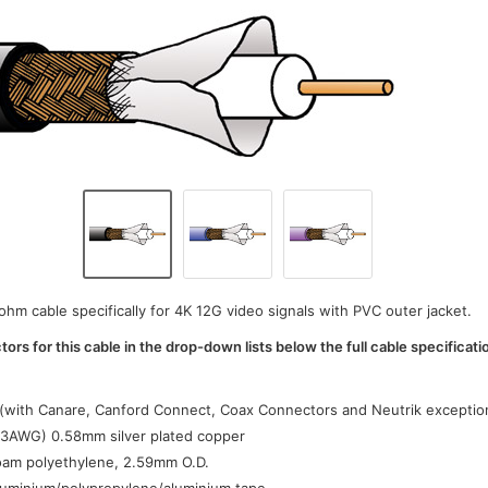
ohm cable specifically for 4K 12G video signals with PVC outer jacket.
ors for this cable in the drop-down lists below the full cable specificati
:
 (with Canare, Canford Connect, Coax Connectors and Neutrik exceptio
23AWG) 0.58mm silver plated copper
oam polyethylene, 2.59mm O.D.
luminium/polypropylene/aluminium tape