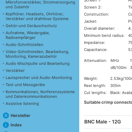
Mikrofonverstärker, Stromversorgung
und Zubehör
Screen 2:
T
Kopfhörer, Headsets, Ohrhörer,
Construction:
Co
Verstärker und drahtlose Systeme
Jacket:
PV
Gehör-und Geräuschschutz
Overall diameter:
4
Aufnahme, Wiedergabe,
Minimum bend radius:
4
Radioempfänger
Impedance:
7
Audio-Schnittstellen
Capacitance:
5
Video-Schnittstellen, Bearbeitung,
Monitoring, Kamerazubehör
Attenuation:
MHz
Audio Mischpulte und Bearbeitung
dB/100m
3
Verstärker
Lautsprecher und Audio-Monitoring
Weight:
2.53kg/100
Test und Messgeräte
Reel length:
305m
Kommunikationen, Konferenzsysteme
Cut lengths:
Black: Avail
und Datenkommunikationen
Suitable crimp connecto
Assistive listening
Hersteller
BNC Male - 12G
Index