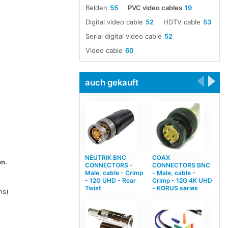
Belden
55
PVC video cables
19
Digital video cable
52
HDTV cable
53
Serial digital video cable
52
Video cable
60
auch gekauft
NEUTRIK BNC
COAX
on.
CONNECTORS -
CONNECTORS BNC
Male, cable - Crimp
- Male, cable -
- 12G UHD - Rear
Crimp - 12G 4K UHD
Twist
- KORUS series
ns)