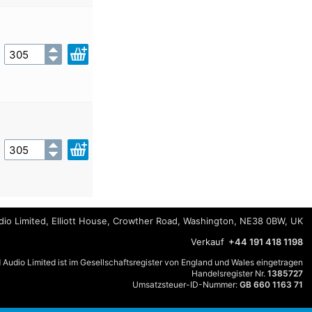
io Limited, Elliott House, Crowther Road, Washington, NE38 0BW, UK
Verkauf
+44 191 418 1198
 Audio Limited ist im Gesellschaftsregister von England und Wales eingetragen
Handelsregister Nr.
1385727
Umsatzsteuer-ID-Nummer:
GB 660 1163 71