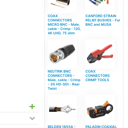
COAX
CANFORD STRAIN
CONNECTORS
RELIEF BUSHES - For
MICRO BNC - Male,
BNC and MUSA
cable - Crimp - 12G,
4K UHD, 75 ohm
NEUTRIK BNC
COAX
CONNECTORS -
CONNECTORS
Male, cable - Crimp
CRIMP TOOLS
- 3G HD-SDI - Rear
Twist
BELDEN 1855A -
PALADIN COAXIAL