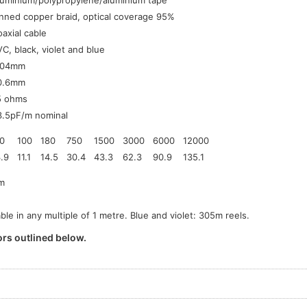
inned copper braid, optical coverage 95%
axial cable
C, black, violet and blue
.04mm
0.6mm
5 ohms
3.5pF/m nominal
10
100
180
750
1500
3000
6000
12000
.9
11.1
14.5
30.4
43.3
62.3
90.9
135.1
m
able in any multiple of 1 metre. Blue and violet: 305m reels.
rs outlined below.