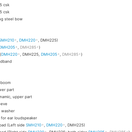
5 csk
5 csk
ng steel bow
SMH210
,
DMH220
, DMH225)
DMH205
,
DMH285
)
(
DMH220
, DMH225,
DMH205
,
DMH285
)
eadband
c boom
wer part
namic, upper part
eeve
t washer
h for ear loudspeaker
pad (Left side
SMH210
,
DMH220
, DMH225)
pad (Right side
DMH220
, DMH225; both sides
DMH205
,
DMH285
)