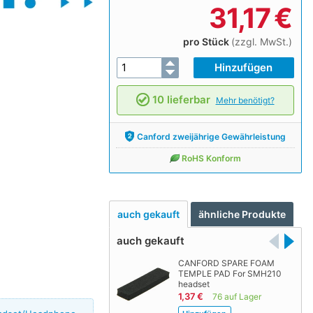
31,17
€
pro Stück
(zzgl. MwSt.)
10 lieferbar
Mehr benötigt?
Canford zweijährige Gewährleistung
RoHS Konform
auch gekauft
ähnliche Produkte
auch gekauft
CANFORD SPARE FOAM
TEMPLE PAD For SMH210
headset
1,37 €
76 auf Lager