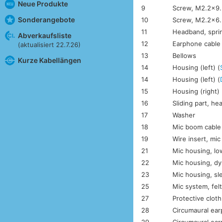
Neue Produkte
9
Screw, M2.2×9.
Sonderangebote
10
Screw, M2.2×6.
11
Headband, spri
Abverkaufsliste
12
Earphone cable
(aktualisiert 22.7.26)
13
Bellows
Kurze Kabellängen
14
Housing (left) (
14
Housing (left) (
15
Housing (right) 
16
Sliding part, h
17
Washer
18
Mic boom cable
19
Wire insert, mi
21
Mic housing, lo
22
Mic housing, dy
23
Mic housing, sl
25
Mic system, fel
27
Protective clot
28
Circumaural ear
29
Circumaural ear