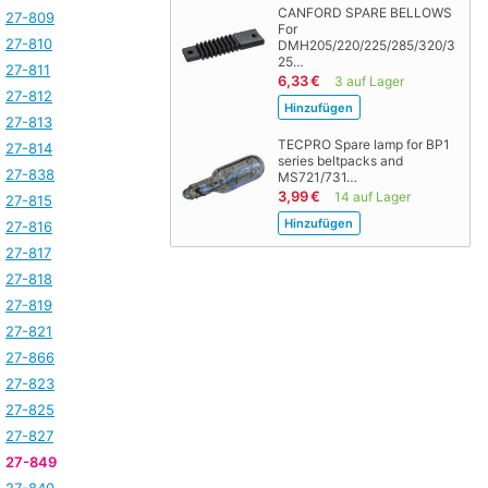
CANFORD SPARE BELLOWS
27-809
For
27-810
DMH205/220/225/285/320/3
25…
27-811
6,33 €
3 auf Lager
27-812
27-813
TECPRO Spare lamp for BP1
27-814
series beltpacks and
27-838
MS721/731…
3,99 €
14 auf Lager
27-815
27-816
27-817
27-818
27-819
27-821
27-866
27-823
27-825
27-827
27-849
27-840