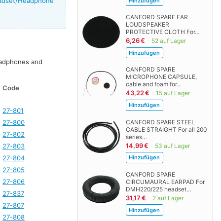
eadset/Headphone
CANFORD SPARE EAR
LOUDSPEAKER
PROTECTIVE CLOTH For…
6,26 €
52 auf Lager
adphones and
CANFORD SPARE
MICROPHONE CAPSULE,
cable and foam for…
Code
43,22 €
15 auf Lager
27-801
27-800
CANFORD SPARE STEEL
CABLE STRAIGHT For all 200
27-802
series…
14,99 €
27-803
53 auf Lager
27-804
27-805
CANFORD SPARE
27-806
CIRCUMAURAL EARPAD For
DMH220/225 headset…
27-837
31,17 €
2 auf Lager
27-807
27-808