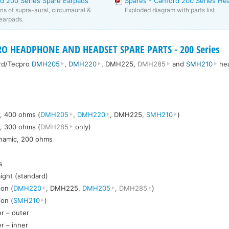
d 200 Series Spare Earpads
Spares - Canford 200 Series H
ons of supra-aural, circumaural &
Exploded diagram with parts list
earpads.
O HEADPHONE AND HEADSET SPARE PARTS - 200 Series
ord/Tecpro
DMH205
,
DMH220
, DMH225,
DMH285
and
SMH210
he
, 400 ohms (
DMH205
,
DMH220
, DMH225,
SMH210
)
, 300 ohms (
DMH285
only)
ynamic, 200 ohms
s
aight (standard)
on (
DMH220
, DMH225,
DMH205
,
DMH285
)
on (
SMH210
)
r – outer
r – inner