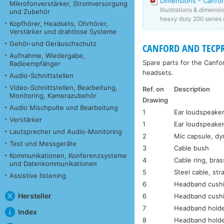
Dimensions - Canfor
Mikrofonverstärker, Stromversorgung
Illustrations & dimensi
und Zubehör
heavy duty 200 series 
Kopfhörer, Headsets, Ohrhörer,
Verstärker und drahtlose Systeme
Gehör-und Geräuschschutz
CANFORD AND TECPR
Aufnahme, Wiedergabe,
Spare parts for the Canf
Radioempfänger
headsets.
Audio-Schnittstellen
Video-Schnittstellen, Bearbeitung,
Ref. on
Description
Monitoring, Kamerazubehör
Drawing
Audio Mischpulte und Bearbeitung
1
Ear loudspeaker
Verstärker
1
Ear loudspeaker
Lautsprecher und Audio-Monitoring
2
Mic capsule, d
Test und Messgeräte
3
Cable bush
Kommunikationen, Konferenzsysteme
4
Cable ring, bras
und Datenkommunikationen
5
Steel cable, str
Assistive listening
6
Headband cushi
Hersteller
6
Headband cushi
7
Headband holde
Index
8
Headband holde