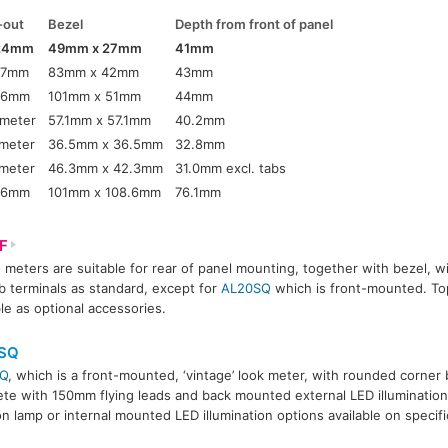
-out
Bezel
Depth from front of panel
24mm
49mm x 27mm
41mm
37mm
83mm x 42mm
43mm
46mm
101mm x 51mm
44mm
meter
57.1mm x 57.1mm
40.2mm
meter
36.5mm x 36.5mm
32.8mm
meter
46.3mm x 42.3mm
31.0mm excl. tabs
46mm
101mm x 108.6mm
76.1mm
F
F
meters are suitable for rear of panel mounting, together with bezel, wi
b terminals as standard, except for
AL20SQ
which is front-mounted. Top 
ble as optional accessories.
SQ
Q
, which is a front-mounted, ‘vintage’ look meter, with rounded corner
te with 150mm flying leads and back mounted external LED illuminatio
n lamp or internal mounted LED illumination options available on specifi