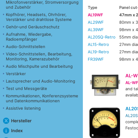
Mikrofonverstärker, Stromversorgung
und Zubehör
Type
Panel cut
Kopfhörer, Headsets, Ohrhörer,
AL19WF
47mm x 
Verstärker und drahtlose Systeme
AL29WF
80mm x 
Gehör-und Geräuschschutz
AL39WF
98mm x 
Aufnahme, Wiedergabe,
AL20SQ-Retro
55mm dia
Radioempfänger
AL15-Retro
27mm dia
Audio-Schnittstellen
AL19-Retro
27mm dia
Video-Schnittstellen, Bearbeitung,
Monitoring, Kamerazubehör
FR39WF
98mm x 
Audio Mischpulte und Bearbeitung
Verstärker
AL-W
Lautsprecher und Audio-Monitoring
AL-W
Test und Messgeräte
and ta
availa
Kommunikationen, Konferenzsysteme
und Datenkommunikationen
AL20
Assistive listening
AL20S
Hersteller
comple
Festoo
Index