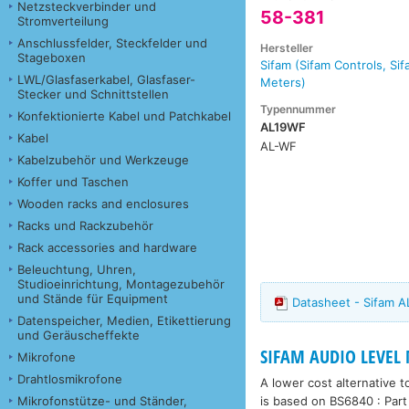
Netzsteckverbinder und
58-381
Stromverteilung
Anschlussfelder, Steckfelder und
Hersteller
Stageboxen
Sifam (Sifam Controls, Si
LWL/Glasfaserkabel, Glasfaser-
Meters)
Stecker und Schnittstellen
Typennummer
Konfektionierte Kabel und Patchkabel
AL19WF
Kabel
AL-WF
Kabelzubehör und Werkzeuge
Koffer und Taschen
Wooden racks and enclosures
Racks und Rackzubehör
Rack accessories and hardware
Beleuchtung, Uhren,
Studioeinrichtung, Montagezubehör
und Stände für Equipment
Datasheet - Sifam 
Datenspeicher, Medien, Etikettierung
und Geräuscheffekte
SIFAM AUDIO LEVEL
Mikrofone
Drahtlosmikrofone
A lower cost alternative t
is based on BS6840 : Part 
Mikrofonstütze- und Ständer,