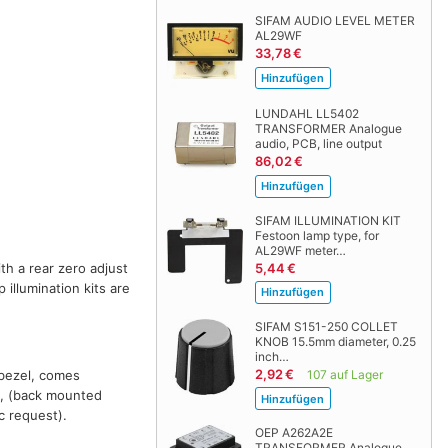
SIFAM AUDIO LEVEL METER
AL29WF
33,78 €
LUNDAHL LL5402
TRANSFORMER Analogue
audio, PCB, line output
86,02 €
SIFAM ILLUMINATION KIT
Festoon lamp type, for
AL29WF meter…
5,44 €
th a rear zero adjust
illumination kits are
SIFAM S151-250 COLLET
KNOB 15.5mm diameter, 0.25
inch…
2,92 €
107 auf Lager
 bezel, comes
n, (back mounted
c request).
OEP A262A2E
TRANSFORMER Analogue