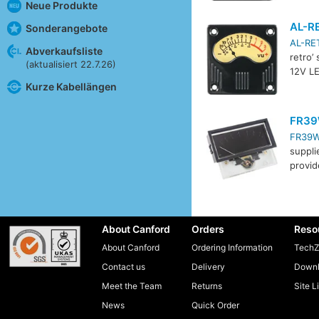
Neue Produkte
AL-R
Sonderangebote
AL-RE
Abverkaufsliste
retro’
(aktualisiert 22.7.26)
12V LE
Kurze Kabellängen
FR3
FR39
suppli
provid
About Canford
Orders
Reso
About Canford
Ordering Information
TechZ
Contact us
Delivery
Downl
Meet the Team
Returns
Site L
News
Quick Order