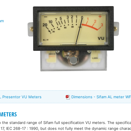
fam
AL Presentor VU Meters
Dimensions - Sifam AL meter W
 METERS
o the standard range of Sifam full specification VU meters. The specific
17, IEC 268-17 : 1990, but does not fully meet the dynamic range charact