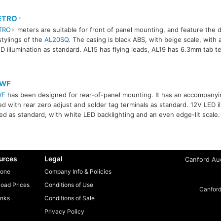
ETRO
TRO
meters are suitable for front of panel mounting, and feature the di
 stylings of the
AL20SQ
. The casing is black ABS, with beige scale, with 
D illumination as standard. AL15 has flying leads, AL19 has 6.3mm tab te
9WF
WF
has been designed for rear-of-panel mounting. It has an accompanyin
ed with rear zero adjust and solder tag terminals as standard. 12V LED il
ed as standard, with white LED backlighting and an even edge-lit scale.
urces
Legal
Canford Aud
one
Company Info & Policies
oad Prices
Conditions of Use
Canford
inks
Conditions of Sale
Privacy Policy