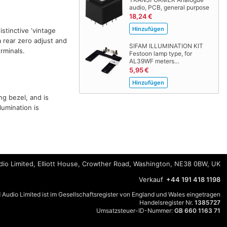
audio, PCB, general purpose
18,24 €
stinctive ‘vintage
a rear zero adjust and
SIFAM ILLUMINATION KIT
rminals.
Festoon lamp type, for
AL39WF meters…
5,95 €
g bezel, and is
lumination is
io Limited, Elliott House, Crowther Road, Washington, NE38 0BW, UK
Verkauf
+44 191 418 1198
 Audio Limited ist im Gesellschaftsregister von England und Wales eingetragen
Handelsregister Nr.
1385727
Umsatzsteuer-ID-Nummer:
GB 660 1163 71