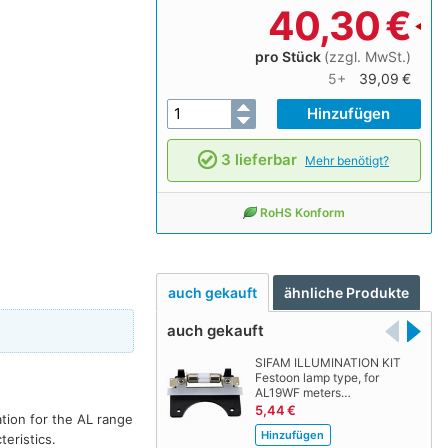
40,30
€
pro Stück
(zzgl. MwSt.)
5+
39,09 €
3 lieferbar
Mehr benötigt?
RoHS Konform
auch gekauft
ähnliche Produkte
auch gekauft
F
SIFAM ILLUMINATION KIT
Festoon lamp type, for
AL19WF meters…
5,44 €
ation for the AL range
eristics.