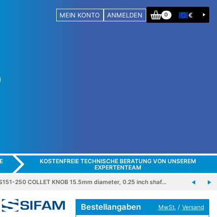
MEIN KONTO
ANMELDEN
€
0
E
KOSTENFREIE TECHNISCHE BERATUNG VON UNSEREM
EXPERTENTEAM
S151-250 COLLET KNOB 15.5mm diameter, 0.25 inch shaf…
Bestellangaben
/
MwSt.
Versand