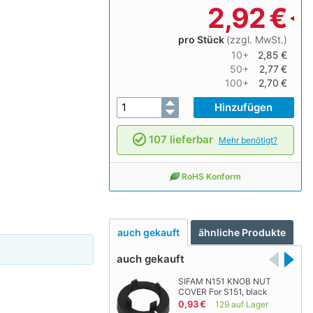
2,92
€
pro Stück
(zzgl. MwSt.)
10+
2,85 €
50+
2,77 €
100+
2,70 €
107 lieferbar
Mehr benötigt?
RoHS Konform
auch gekauft
ähnliche Produkte
auch gekauft
SIFAM N151 KNOB NUT
COVER For S151, black
0,93 €
129 auf Lager