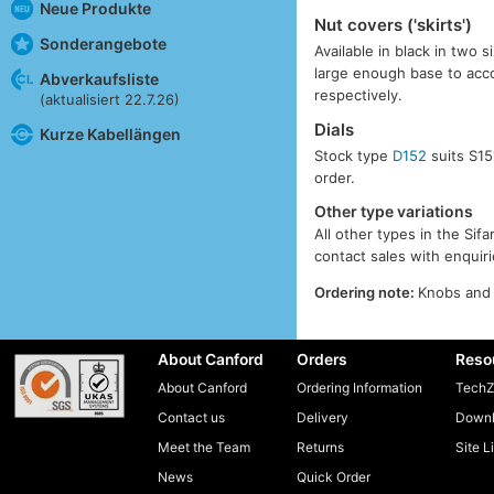
Neue Produkte
Nut covers ('skirts')
Sonderangebote
Available in black in two s
large enough base to ac
Abverkaufsliste
respectively.
(aktualisiert 22.7.26)
Dials
Kurze Kabellängen
Stock type
D152
suits S15
order.
Other type variations
All other types in the Sif
contact sales with enquiri
Ordering note:
Knobs and 
About Canford
Orders
Reso
About Canford
Ordering Information
TechZ
Contact us
Delivery
Downl
Meet the Team
Returns
Site L
News
Quick Order