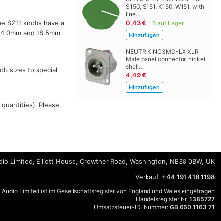
S150, S151, K150, W151, with
line…
ype S211 knobs have a
0,43 €
6 auf Lager
14.0mm and 18.5mm
NEUTRIK NC3MD-LX XLR
Male panel connector, nickel
shell…
ob sizes to special
4,49 €
 quantities). Please
io Limited, Elliott House, Crowther Road, Washington, NE38 0BW, UK
Verkauf
+44 191 418 1198
 Audio Limited ist im Gesellschaftsregister von England und Wales eingetragen
Handelsregister Nr.
1385727
Umsatzsteuer-ID-Nummer:
GB 660 1163 71