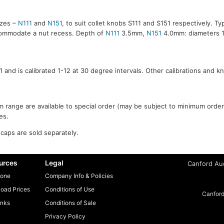
izes –
N111
and
N151
, to suit collet knobs S111 and S151 respectively. T
commodate a nut recess. Depth of
N111
3.5mm,
N151
4.0mm: diameters 
1 and is calibrated 1-12 at 30 degree intervals. Other calibrations and kn
am range are available to special order (may be subject to minimum order
es.
caps are sold separately.
urces
Legal
Canford Aud
one
Company Info & Policies
oad Prices
Conditions of Use
Canford
inks
Conditions of Sale
Privacy Policy