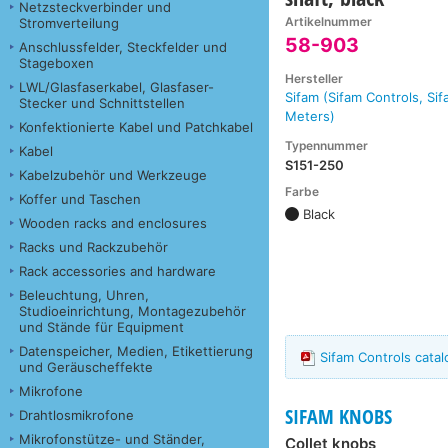
Netzsteckverbinder und
Artikelnummer
Stromverteilung
58-903
Anschlussfelder, Steckfelder und
Stageboxen
Hersteller
LWL/Glasfaserkabel, Glasfaser-
Sifam (Sifam Controls, Si
Stecker und Schnittstellen
Meters)
Konfektionierte Kabel und Patchkabel
Typennummer
Kabel
S151-250
Kabelzubehör und Werkzeuge
Farbe
Koffer und Taschen
Black
Wooden racks and enclosures
Racks und Rackzubehör
Rack accessories and hardware
Beleuchtung, Uhren,
Studioeinrichtung, Montagezubehör
und Stände für Equipment
Datenspeicher, Medien, Etikettierung
Sifam Controls cata
und Geräuscheffekte
Mikrofone
SIFAM KNOBS
Drahtlosmikrofone
Mikrofonstütze- und Ständer,
Collet knobs