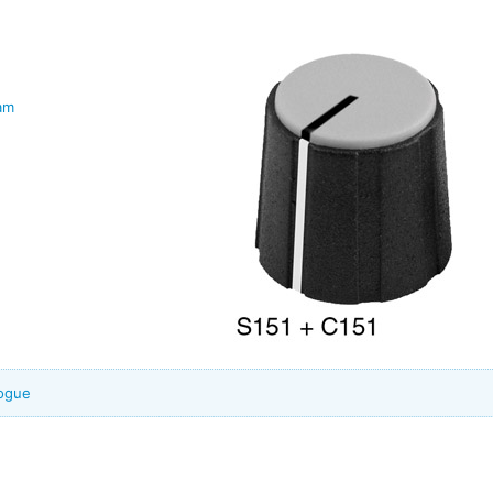
fam
logue