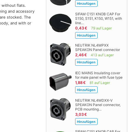
 without flats.
shing and accessory
SIFAM C151 KNOB CAP For
 are stocked. The
S150, S151, K150, W151, with
 body, and with or
line…
0,43 €
79 auf Lager
NEUTRIK NL4MPXX
SPEAKON Panel connector
2,46 €
413 auf Lager
IEC MAINS Insulating cover
for male panel with fuse type
1,88 €
81 auf Lager
NEUTRIK NL4MDXX-V
SPEAKON Panel connector,
PCB mounting…
3,03 €
SIFAM C151 KNOB CAP For