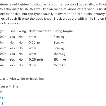
tures a nut tightening chuck which tightens onto all pot shafts, with or
th satin-matt finish, this well known range of knobs offers various fini
very extensive, but the types usually relevant to the pro-audio industry
es all push fit onto the basic knob. Stock types are with white line on
ck line on cap.
ght
Line
Wing
Shaft diameter
Fixing torque
.5mm
Yes
No
4mm
3cm.kg
.5mm
No
No
0.25 inch
8cm.kg
.5mm
Yes
No
4mm
8cm.kg
.5mm
Yes
No
6mm
15cm.kg
.5mm
Yes
No
0.25 inch
15cm.kg
.0mm
Yes
No
6mm
15cm.kg
s, and with white or black line.
ver with line
11
51
11