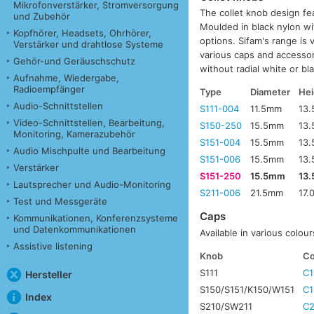
Mikrofonverstärker, Stromversorgung
The collet knob design fea
und Zubehör
Moulded in black nylon wi
Kopfhörer, Headsets, Ohrhörer,
options. Sifam's range is 
Verstärker und drahtlose Systeme
various caps and accessori
Gehör-und Geräuschschutz
without radial white or bla
Aufnahme, Wiedergabe,
Radioempfänger
Type
Diameter
Hei
Audio-Schnittstellen
S111-004
11.5mm
13
Video-Schnittstellen, Bearbeitung,
S150-250
15.5mm
13
Monitoring, Kamerazubehör
S151-004
15.5mm
13
Audio Mischpulte und Bearbeitung
S151-006
15.5mm
13
Verstärker
S151-250
15.5mm
13
Lautsprecher und Audio-Monitoring
S211-006
21.5mm
17
Test und Messgeräte
Caps
Kommunikationen, Konferenzsysteme
und Datenkommunikationen
Available in various colour
Assistive listening
Knob
Co
S111
C1
Hersteller
S150/S151/K150/W151
C1
Index
S210/SW211
C2