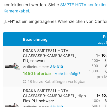
konfektioniert werden. Siehe
SMPTE HDTV konfektion
Kamerakabel
.
„LFH“ ist ein eingetragenes Warenzeichen von Canfo
Pr
Bezeichnung
zzgl.
DRAKA SMPTE311 HDTV
GLASFASER-KAMERAKABEL,
1+
10
PU, schwarz
100+
8
500+
8
Artikelnummer:
36-610
1.000+
7
1450 lieferbar
Mehr benötigt?
pro M
18 kurze Kabellängen verfügbar
DRAKA SMPTE311 HDTV
GLASFASER-KAMERAKABEL, High
1+
10
Flex PU, schwarz
100+
8
500+
7