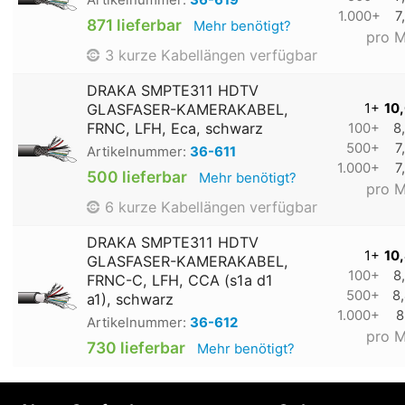
Artikelnummer:
36-619
1.000+
7
871 lieferbar
Mehr benötigt?
pro M
3 kurze Kabellängen verfügbar
DRAKA SMPTE311 HDTV
GLASFASER-KAMERAKABEL,
1+
10
FRNC, LFH, Eca, schwarz
100+
8
500+
7
Artikelnummer:
36-611
1.000+
7
500 lieferbar
Mehr benötigt?
pro M
6 kurze Kabellängen verfügbar
DRAKA SMPTE311 HDTV
1+
10
GLASFASER-KAMERAKABEL,
100+
8
FRNC-C, LFH, CCA (s1a d1
500+
8
a1), schwarz
1.000+
8
Artikelnummer:
36-612
pro M
730 lieferbar
Mehr benötigt?