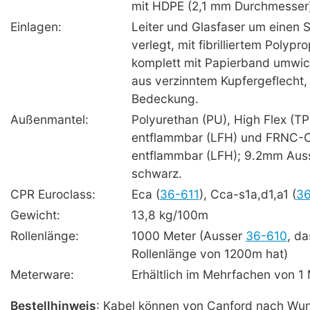
mit HDPE (2,1 mm Durchmesser
Einlagen:
Leiter und Glasfaser um einen S
verlegt, mit fibrilliertem Polyp
komplett mit Papierband umwic
aus verzinntem Kupfergeflecht
Bedeckung.
Außenmantel:
Polyurethan (PU), High Flex (T
entflammbar (LFH) und FRNC-
entflammbar (LFH); 9.2mm Aus
schwarz.
CPR Euroclass:
Eca (
36-611
), Cca-s1a,d1,a1 (
36
Gewicht:
13,8 kg/100m
Rollenlänge:
1000 Meter (Ausser
36-610
, da
Rollenlänge von 1200m hat)
Meterware:
Erhältlich im Mehrfachen von 1
Bestellhinweis
: Kabel können von Canford nach Wu