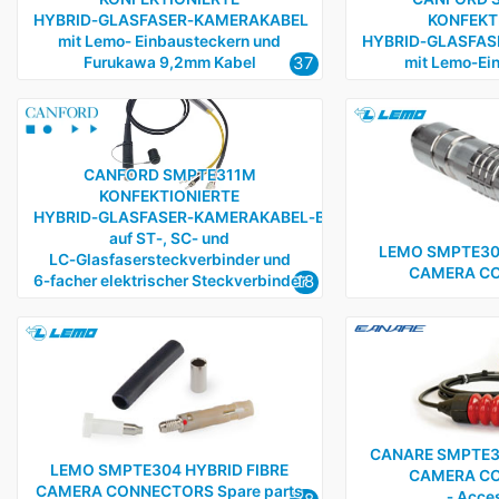
HYBRID‑GLASFASER‑KAMERAKABEL
KONFEKT
mit Lemo‑ Einbausteckern und
HYBRID‑GLASFAS
37
Furukawa 9,2mm Kabel
mit Lemo‑Ei
CANFORD SMPTE311M
KONFEKTIONIERTE
HYBRID‑GLASFASER‑KAMERAKABEL‑BREAKOUT‑PEITSCHEN
auf ST‑, SC‑ und
LEMO SMPTE304
LC‑Glasfasersteckverbinder und
CAMERA C
18
6‑facher elektrischer Steckverbinder
CANARE SMPTE30
LEMO SMPTE304 HYBRID FIBRE
CAMERA C
CAMERA CONNECTORS Spare parts
‑ Acce