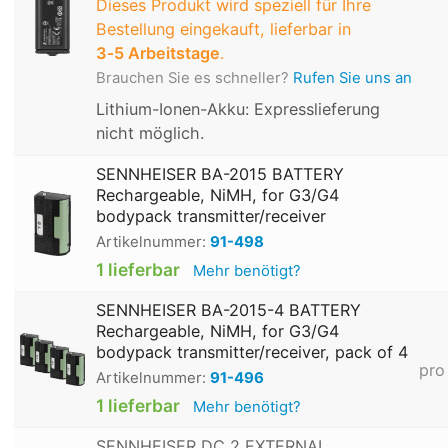
Dieses Produkt wird speziell für Ihre
Bestellung eingekauft, lieferbar in
3‑5 Arbeitstage
.
Brauchen Sie es schneller?
Rufen Sie uns an
Lithium-Ionen-Akku: Expresslieferung
nicht möglich.
SENNHEISER BA-2015 BATTERY
Rechargeable, NiMH, for G3/G4
bodypack transmitter/receiver
Artikelnummer:
91-498
1 lieferbar
Mehr benötigt?
SENNHEISER BA-2015-4 BATTERY
Rechargeable, NiMH, for G3/G4
bodypack transmitter/receiver, pack of 4
pro
Artikelnummer:
91-496
1 lieferbar
Mehr benötigt?
SENNHEISER DC 2 EXTERNAL