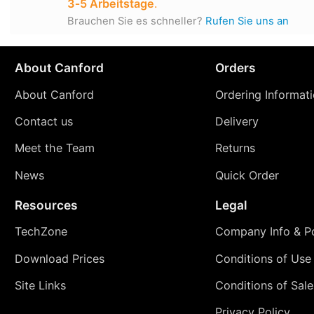
3‑5 Arbeitstage
.
Brauchen Sie es schneller?
Rufen Sie uns an
About Canford
Orders
About Canford
Ordering Informat
Contact us
Delivery
Meet the Team
Returns
News
Quick Order
Resources
Legal
TechZone
Company Info & Po
Download Prices
Conditions of Use
Site Links
Conditions of Sale
Privacy Policy