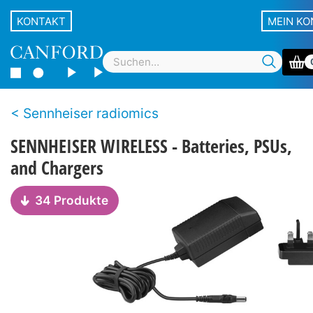
KONTAKT
MEIN K
Sennheiser radiomics
SENNHEISER WIRELESS - Batteries, PSUs,
and Chargers
34 Produkte