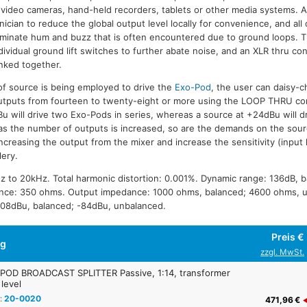
 video cameras, hand-held recorders, tablets or other media systems. A 
ician to reduce the global output level locally for convenience, and all
liminate hum and buzz that is often encountered due to ground loops. 
ividual ground lift switches to further abate noise, and an XLR thru co
inked together.
f source is being employed to drive the
Exo-Pod
, the user can daisy-
utputs from fourteen to twenty-eight or more using the LOOP THRU co
u will drive two Exo-Pods in series, whereas a source at +24dBu will dr
 as the number of outputs is increased, so are the demands on the sou
creasing the output from the mixer and increase the sensitivity (input 
lery.
 to 20kHz. Total harmonic distortion: 0.001%. Dynamic range: 136dB, b
ance: 350 ohms. Output impedance: 1000 ohms, balanced; 4600 ohms, 
-108dBu, balanced; -84dBu, unbalanced.
Preis €
ng
zzgl. MwSt.
POD BROADCAST SPLITTER Passive, 1:14, transformer
 level
:
20-0020
471,96 €