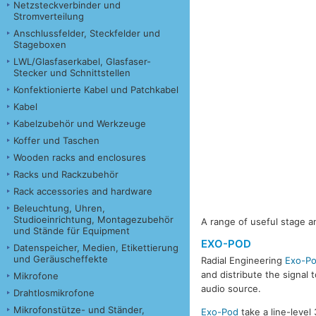
Netzsteckverbinder und
Stromverteilung
Anschlussfelder, Steckfelder und
Stageboxen
LWL/Glasfaserkabel, Glasfaser-
Stecker und Schnittstellen
Konfektionierte Kabel und Patchkabel
Kabel
Kabelzubehör und Werkzeuge
Koffer und Taschen
Wooden racks and enclosures
Racks und Rackzubehör
Rack accessories and hardware
Beleuchtung, Uhren,
Studioeinrichtung, Montagezubehör
A range of useful stage a
und Stände für Equipment
EXO-POD
Datenspeicher, Medien, Etikettierung
und Geräuscheffekte
Radial Engineering
Exo-P
and distribute the signal
Mikrofone
audio source.
Drahtlosmikrofone
Mikrofonstütze- und Ständer,
Exo-Pod
take a line-level