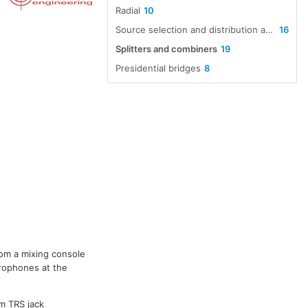
Radial
10
Source selection and distribution amplifiers
16
Splitters and combiners
19
Presidential bridges
8
rom a mixing console
crophones at the
mm TRS jack