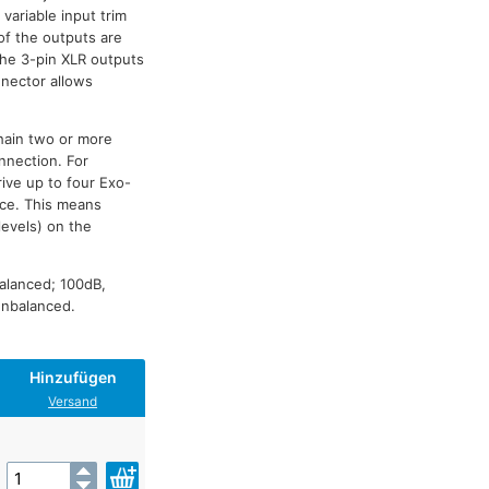
variable input trim
 of the outputs are
The 3-pin XLR outputs
nnector allows
chain two or more
nnection. For
ive up to four Exo-
rce. This means
levels) on the
alanced; 100dB,
unbalanced.
Hinzufügen
Versand