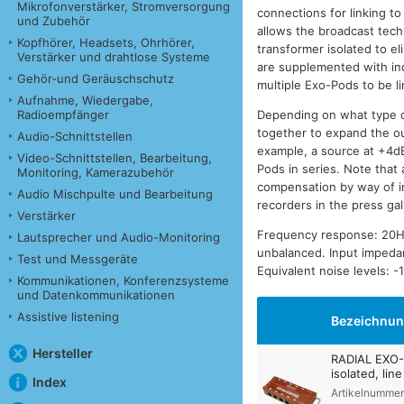
Mikrofonverstärker, Stromversorgung
connections for linking to
und Zubehör
allows the broadcast techn
Kopfhörer, Headsets, Ohrhörer,
transformer isolated to e
Verstärker und drahtlose Systeme
are supplemented with ind
Gehör-und Geräuschschutz
multiple Exo-Pods to be l
Aufnahme, Wiedergabe,
Radioempfänger
Depending on what type o
together to expand the o
Audio-Schnittstellen
example, a source at +4dB
Video-Schnittstellen, Bearbeitung,
Pods in series. Note that
Monitoring, Kamerazubehör
compensation by way of in
Audio Mischpulte und Bearbeitung
recorders in the press gal
Verstärker
Frequency response: 20Hz
Lautsprecher und Audio-Monitoring
unbalanced. Input imped
Test und Messgeräte
Equivalent noise levels: 
Kommunikationen, Konferenzsysteme
und Datenkommunikationen
Assistive listening
Bezeichnu
Hersteller
RADIAL EXO-
isolated, line
Index
Artikelnummer