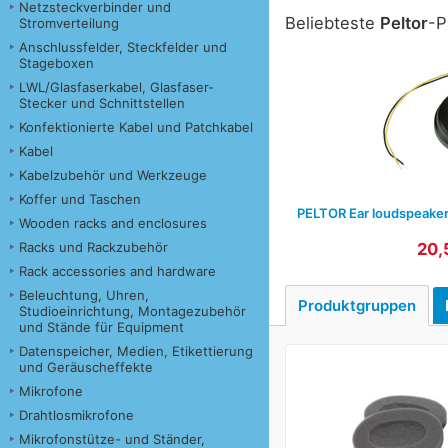
Netzsteckverbinder und
Beliebteste
Peltor
-P
Stromverteilung
Anschlussfelder, Steckfelder und
Stageboxen
LWL/Glasfaserkabel, Glasfaser-
Stecker und Schnittstellen
Konfektionierte Kabel und Patchkabel
Kabel
Kabelzubehör und Werkzeuge
Koffer und Taschen
PELTOR Ear loudspeake
Wooden racks and enclosures
Racks und Rackzubehör
20,
Rack accessories and hardware
Beleuchtung, Uhren,
Produktgruppen
Studioeinrichtung, Montagezubehör
und Stände für Equipment
Datenspeicher, Medien, Etikettierung
und Geräuscheffekte
Mikrofone
Drahtlosmikrofone
Mikrofonstütze- und Ständer,