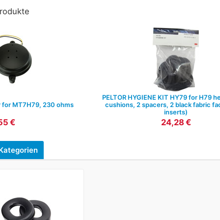
rodukte
PELTOR HYGIENE KIT HY79 for H79 he
r for MT7H79, 230 ohms
cushions, 2 spacers, 2 black fabric f
inserts)
55 €
24,28 €
Kategorien