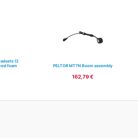
adsets (2
aced foam
PELTOR MT7N Boom assembly
162,79 €