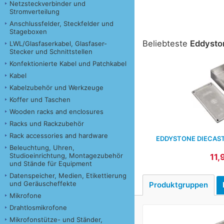
Netzsteckverbinder und
Stromverteilung
Anschlussfelder, Steckfelder und
Stageboxen
Beliebteste
Eddysto
LWL/Glasfaserkabel, Glasfaser-
Stecker und Schnittstellen
Konfektionierte Kabel und Patchkabel
Kabel
Kabelzubehör und Werkzeuge
Koffer und Taschen
Wooden racks and enclosures
Racks und Rackzubehör
Rack accessories and hardware
EDDYSTONE DIECAST
Beleuchtung, Uhren,
Studioeinrichtung, Montagezubehör
11,
und Stände für Equipment
Datenspeicher, Medien, Etikettierung
und Geräuscheffekte
Produktgruppen
Mikrofone
Drahtlosmikrofone
Mikrofonstütze- und Ständer,