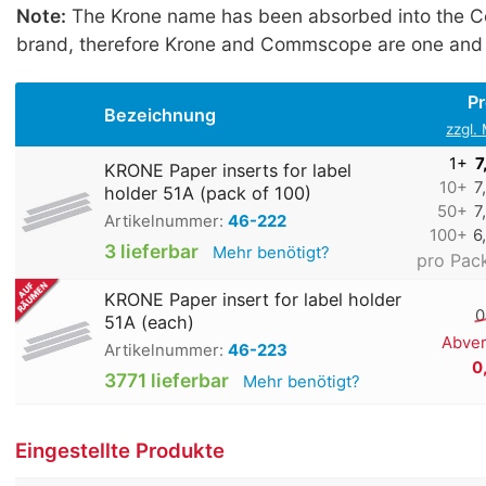
Note:
The Krone name has been absorbed into the
brand, therefore Krone and Commscope are one and
Pr
Bezeichnung
zzgl.
1+
7
KRONE Paper inserts for label
10+
7
holder 51A (pack of 100)
50+
7
Artikelnummer:
46-222
100+
6
3 lieferbar
Mehr benötigt?
pro Pac
KRONE Paper insert for label holder
0
51A (each)
Abver
Artikelnummer:
46-223
0
3771 lieferbar
Mehr benötigt?
Eingestellte Produkte