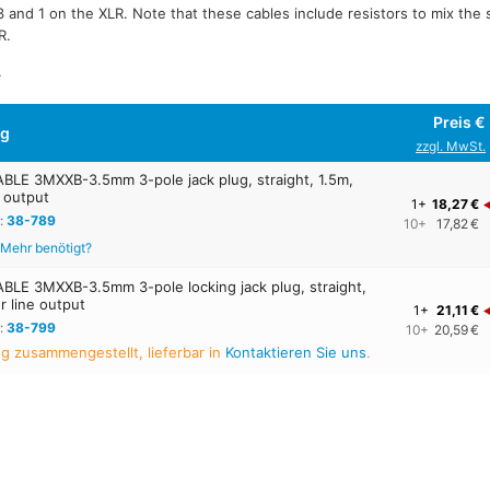
3 and 1 on the XLR. Note that these cables include resistors to mix the
R.
.
Preis €
ng
zzgl. MwSt.
LE 3MXXB-3.5mm 3-pole jack plug, straight, 1.5m,
e output
1+
18,27 €
:
38-789
10+
17,82 €
Mehr benötigt?
LE 3MXXB-3.5mm 3-pole locking jack plug, straight,
r line output
1+
21,11 €
:
38-799
10+
20,59 €
ng zusammengestellt, lieferbar in
Kontaktieren Sie uns
.