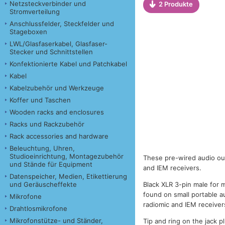
Netzsteckverbinder und
2 Produkte
Stromverteilung
Anschlussfelder, Steckfelder und
Stageboxen
LWL/Glasfaserkabel, Glasfaser-
Stecker und Schnittstellen
Konfektionierte Kabel und Patchkabel
Kabel
Kabelzubehör und Werkzeuge
Koffer und Taschen
Wooden racks and enclosures
Racks und Rackzubehör
Rack accessories and hardware
Beleuchtung, Uhren,
Studioeinrichtung, Montagezubehör
These pre-wired audio out
und Stände für Equipment
and IEM receivers.
Datenspeicher, Medien, Etikettierung
und Geräuscheffekte
Black XLR 3-pin male for 
found on small portable a
Mikrofone
radiomic and IEM receiver
Drahtlosmikrofone
Mikrofonstütze- und Ständer,
Tip and ring on the jack p