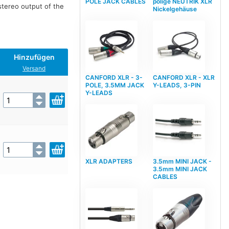
POLE JACK CABLES
polige NEUTRIK XLR
 stereo output of the
Nickelgehäuse
Hinzufügen
Versand
CANFORD XLR - 3-
CANFORD XLR - XLR
POLE, 3.5MM JACK
Y-LEADS, 3-PIN
Y-LEADS
XLR ADAPTERS
3.5mm MINI JACK -
3.5mm MINI JACK
CABLES