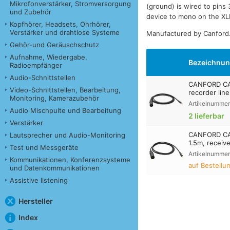
Mikrofonverstärker, Stromversorgung
(ground) is wired to pins 
und Zubehör
device to mono on the XL
Kopfhörer, Headsets, Ohrhörer,
Verstärker und drahtlose Systeme
Manufactured by Canford
Gehör-und Geräuschschutz
Aufnahme, Wiedergabe,
Bezeichnu
Radioempfänger
Audio-Schnittstellen
CANFORD CAB
Video-Schnittstellen, Bearbeitung,
recorder lin
Monitoring, Kamerazubehör
Artikelnummer
Audio Mischpulte und Bearbeitung
2 lieferbar
Verstärker
CANFORD CAB
Lautsprecher und Audio-Monitoring
1.5m, receive
Test und Messgeräte
Artikelnummer
Kommunikationen, Konferenzsysteme
auf Bestellu
und Datenkommunikationen
Assistive listening
Hersteller
Index