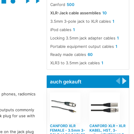
Canford
500
XLR-Jack cable assemblies
10
3.5mm 3-pole jack to XLR cables
1
iPod cables
1
Locking 3.5mm jack adapter cables
1
Portable equipment output cables
1
Ready made cables
60
XLR3 to 3.5mm jack cables
1
auch gekauft
, phones, radiomics
e outputs commonly
k plug for use with
CANFORD XLR
CANFORD XLR – XLR
FEMALE - 3.5mm 3-
KABEL, HST, 3-
ve on the jack plug