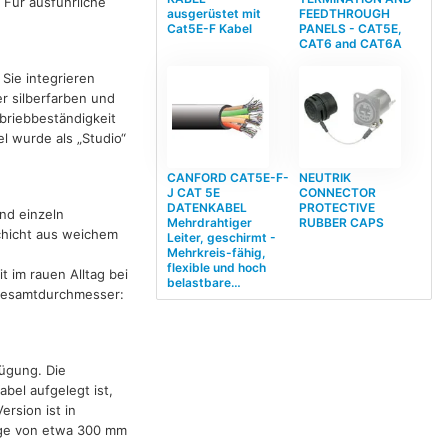
Für ausführliche
ausgerüstet mit
FEEDTHROUGH
Cat5E-F Kabel
PANELS - CAT5E,
CAT6 and CAT6A
 Sie integrieren
r silberfarben und
briebbeständigkeit
 wurde als „Studio“
CANFORD CAT5E-F-
NEUTRIK
J CAT 5E
CONNECTOR
DATENKABEL
PROTECTIVE
nd einzeln
Mehrdrahtiger
RUBBER CAPS
chicht aus weichem
Leiter, geschirmt -
Mehrkreis-fähig,
flexible und hoch
t im rauen Alltag bei
belastbare…
. Gesamtdurchmesser:
fügung. Die
bel aufgelegt ist,
rsion ist in
änge von etwa 300 mm