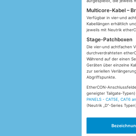
aufgespleißt, die jeweils
Multicore-Kabel – B
Verfügbar in vier-und ach
Kabellängen erhältlich un
jeweils mit Neutrik ether
Stage-Patchboxen
Die vier-und achtfachen V
durchverdrahteten etherC
Während auf der einen Se
Geräten über einzelne K
zur seriellen Verlängerun
Abgriffspunkte.
EtherCON-Anschlussfelder
geneigter Tailgate-Typen) 
PANELS - CAT5E, CAT6 a
(Neutrik „D“-Series Typen
Bezeichnu