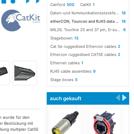
Canford
500
CatKit
1
Daten-und Kommunikationssteckfelder und Anschlussfelder
18
etherCON, Tourcon and RJ45 data cable assemblies
18
MIL26, Tourline 25 and 37 pin, D-sub 25 pin and etherCON multiway cable assemblies
6
Stageboxen
13
Cat 5e ruggedised Ethercon cables
2
Ethercon ruggedised CAT5E cables
2
Ethernet cables
1
RJ45 cable assembles
9
Stage boxes
5
auch gekauft
n wurde für den
her Bestückung mit
lung multipler Cat5E