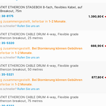
KIT ETHERCON STAGEBOX 8-fach, flexibles Kabel, auf
-Breakout, 75m
:
38-8175
1.390,80 €
ng zusammengestellt, lieferbar in
1‑2 Monate
.
es schneller?
Rufen Sie uns an
TKIT ETHERCON CABLE DRUM 4-way, Flexible grade
Ethercon breakout, 25 metres
:
35-5320
666,90 €
ung zusammengestellt.
Bei Stornierung können Gebühren
lieferbar in
1‑2 Monate
.
es schneller?
Rufen Sie uns an
TKIT ETHERCON CABLE DRUM 4-way, Flexible grade
Ethercon breakout, 50 metres
:
35-5321
877,80 €
ung zusammengestellt.
Bei Stornierung können Gebühren
lieferbar in
1‑2 Monate
.
es schneller?
Rufen Sie uns an
TKIT ETHERCON CABLE DRUM 4-way, Flexible grade
Ethercon breakout, 75 metres
:
35-5322