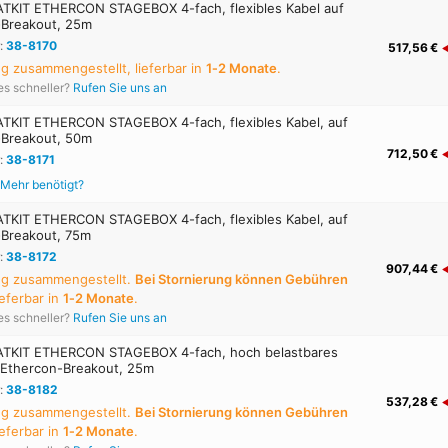
KIT ETHERCON STAGEBOX 4-fach, flexibles Kabel auf
-Breakout, 25m
:
38-8170
517,56 €
ng zusammengestellt, lieferbar in
1‑2 Monate
.
es schneller?
Rufen Sie uns an
KIT ETHERCON STAGEBOX 4-fach, flexibles Kabel, auf
-Breakout, 50m
712,50 €
:
38-8171
Mehr benötigt?
KIT ETHERCON STAGEBOX 4-fach, flexibles Kabel, auf
-Breakout, 75m
:
38-8172
907,44 €
ung zusammengestellt.
Bei Stornierung können Gebühren
lieferbar in
1‑2 Monate
.
es schneller?
Rufen Sie uns an
KIT ETHERCON STAGEBOX 4-fach, hoch belastbares
 Ethercon-Breakout, 25m
:
38-8182
537,28 €
ung zusammengestellt.
Bei Stornierung können Gebühren
lieferbar in
1‑2 Monate
.