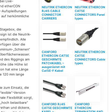
bei Live-
 und etherCON
NEUTRIK ETHERCON
NEUTRIK ETHERCON
N-Aufspleißungen
RJ45 CABLE
CAT5E
CONNECTOR
CONNECTORS Panel
n auf herkömmliche
CARRIERS
types
Stagebox, die
ign ist die Neutrik-
mpfindlich. Alle
erfügen über die
luminium-„Schienen“
CANFORD
NEUTRIK ETHERCON
Oberflächenwasser.
ETHERCON CAT5E
CAT5E
end des Riggings am
GESCHIRMTE
CONNECTORS Cable
PATCHKABEL –
types
Höhe (die Höhe ist
ausgerüstet mit
ion hat eine Länge
Cat5E-F Kabel
ge 120 mm lange
e zum Einsatz, die
lexible“-Version
e Flexibilität sorgt,
 „hoch belastbare“
CANFORD RJ45
CANFORD
rethan und dickere,
CAT5E GESCHIRMTE
ETHERCON
KABEL –
TERMINATION AND