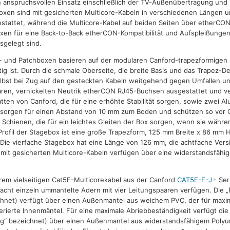
n anspruchsvollen Einsatz einschließlich der TV-Außenübertragung und 
oxen sind mit gesicherten Multicore-Kabeln in verschiedenen Längen
stattet, während die Multicore-Kabel auf beiden Seiten über etherCO
xen für eine Back-to-Back etherCON-Kompatibilität und Aufspleißunge
sgelegt sind.
e- und Patchboxen basieren auf der modularen Canford-trapezformigen 
ig ist. Durch die schmale Oberseite, die breite Basis und das Trapez-Des
lbst bei Zug auf den gesteckten Kabeln weitgehend gegen Umfallen une
baren, vernickelten Neutrik etherCON RJ45-Buchsen ausgestattet und v
atten von Canford, die für eine erhöhte Stabilität sorgen, sowie zwei A
e sorgen für einen Abstand von 10 mm zum Boden und schützen so vor 
ls Schienen, die für ein leichtes Gleiten der Box sorgen, wenn sie währ
rofil der Stagebox ist eine große Trapezform, 125 mm Breite x 86 mm 
. Die vierfache Stagebox hat eine Länge von 126 mm, die achtfache Vers
it gesicherten Multicore-Kabeln verfügen über eine widerstandsfähi
rem vielseitigen Cat5E-Multicorekabel aus der Canford
CAT5E-F-J
Seri
acht einzeln ummantelte Adern mit vier Leitungspaaren verfügen. Die „F
ichnet) verfügt über einen Außenmantel aus weichem PVC, der für maximal
ierte Innenmäntel. Für eine maximale Abriebbeständigkeit verfügt die
ring“ bezeichnet) über einen Außenmantel aus widerstandsfähigem Polyu