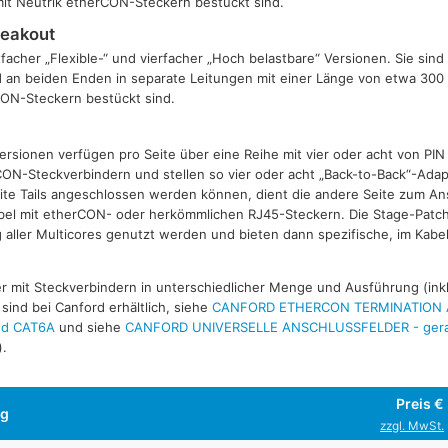
 mit Neutrik etherCON-Steckern bestückt sind.
reakout
tfacher „Flexible-“ und vierfacher „Hoch belastbare“ Versionen. Sie sin
d an beiden Enden in separate Leitungen mit einer Länge von etwa 300
CON-Steckern bestückt sind.
ersionen verfügen pro Seite über eine Reihe mit vier oder acht von PIN
ON-Steckverbindern und stellen so vier oder acht „Back-to-Back“-Adap
ite Tails angeschlossen werden können, dient die andere Seite zum A
abel mit etherCON- oder herkömmlichen RJ45-Steckern. Die Stage-Pat
g aller Multicores genutzt werden und bieten dann spezifische, im Kabe
 mit Steckverbindern in unterschiedlicher Menge und Ausführung (ink
sind bei Canford erhältlich, siehe
CANFORD ETHERCON TERMINATION
nd CAT6A
und siehe
CANFORD UNIVERSELLE ANSCHLUSSFELDER - gera
).
Preis €
ng
zzgl. MwSt.