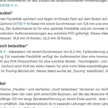
erte Innenmäntel für den Einsatz bei anspruchsvolleren Anwendungen. 
e
CAT5E-F-J
.
exibel“
ale Flexibilität optimiert und liegen im Einsatz flach auf dem Boden auf.
 Canford
CAT5E-F-M
Kabel mit einem Durchmesser von 5,8 mm und eine
 Der Außenmantel ist für eine optimale Flexibilität und ein normale A
moderaten Außenanwendungen aus weichem PVC gefertigt. Dieses Kabel
hmesser: 16,8 mm (4 Kreise), 22,0 mm (8 Kreise).
hoch belastbar“
5E-F
Kabeladern mit einem Durchmesser von 6,2 mm, Farbkodierung u
. Für maximale Flexibilität verfügt der Außenmantel über eine Innens
t aus PUR (Polyurethan) für eine extreme Abrieb-, Feuchtigkeits- und
 Canford setzt PUR bei vielen Kabeln für eine hohe Widerstandsfähigkei
 Touring-Betrieb ein. Dieses Kabel wurde als „Touring“ klassifiziert
bel
htfacher „Flexible-“ und vierfacher „Hoch belastbare“ Versionen zur Ver
weise über vier oder acht etherCON-Buchsen, auf die das Multicore-Ka
fähige 120 mm lange Spiralkabelführung an einem Ende austritt. Jede Ve
n erhältlich. Das Kabelendstück ist in separate Leitungen mit einer L