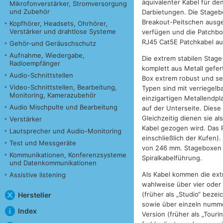
äquivalenter Kabel für de
Mikrofonverstärker, Stromversorgung
und Zubehör
Darbietungen. Die Stageb
Breakout-Peitschen ausge
Kopfhörer, Headsets, Ohrhörer,
Verstärker und drahtlose Systeme
verfügen und die Patchbo
RJ45 Cat5E Patchkabel au
Gehör-und Geräuschschutz
Aufnahme, Wiedergabe,
Die extrem stabilen Stag
Radioempfänger
komplett aus Metall gefert
Audio-Schnittstellen
Box extrem robust und se
Video-Schnittstellen, Bearbeitung,
Typen sind mit verriegel
Monitoring, Kamerazubehör
einzigartigen Metallendpl
Audio Mischpulte und Bearbeitung
auf der Unterseite. Dies
Gleichzeitig dienen sie a
Verstärker
Kabel gezogen wird. Das P
Lautsprecher und Audio-Monitoring
einschließlich der Kufen)
Test und Messgeräte
von 246 mm. Stageboxen m
Kommunikationen, Konferenzsysteme
Spiralkabelführung.
und Datenkommunikationen
Als Kabel kommen die ext
Assistive listening
wahlweise über vier oder 
(früher als „Studio“ beze
Hersteller
sowie über einzeln nummer
Index
Version (früher als „Tou