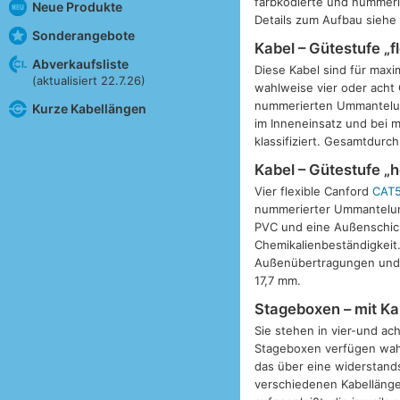
farbkodierte und nummeri
Neue Produkte
Details zum Aufbau sieh
Sonderangebote
Kabel – Gütestufe „fl
Abverkaufsliste
Diese Kabel sind für maxim
(aktualisiert 22.7.26)
wahlweise vier oder acht
nummerierten Ummantelung.
Kurze Kabellängen
im Inneneinsatz und bei 
klassifiziert. Gesamtdurc
Kabel – Gütestufe „
Vier flexible Canford
CAT
nummerierter Ummantelung
PVC und eine Außenschich
Chemikalienbeständigkeit.
Außenübertragungen und im
17,7 mm.
Stageboxen – mit Ka
Sie stehen in vier-und ac
Stageboxen verfügen wahl
das über eine widerstands
verschiedenen Kabellänge