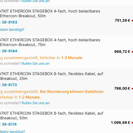
es schneller?
Rufen Sie uns an
KIT ETHERCON STAGEBOX 4-fach, hoch belastbares
 Ethercon-Breakout, 50m
751,26 €
:
38-8183
Mehr benötigt?
KIT ETHERCON STAGEBOX 4-fach, hoch belastbares
 Ethercon-Breakout, 75m
:
38-8184
966,72 €
ng zusammengestellt, lieferbar in
1‑2 Monate
.
es schneller?
Rufen Sie uns an
KIT ETHERCON STAGEBOX 8-fach, flexibles Kabel, auf
-Breakout, 25m
:
38-8173
798,00 €
ung zusammengestellt.
Bei Stornierung können Gebühren
lieferbar in
1‑2 Monate
.
es schneller?
Rufen Sie uns an
KIT ETHERCON STAGEBOX 8-fach, flexibles Kabel, auf
-Breakout, 50m
1.096,68 €
:
38-8174
Mehr benötigt?