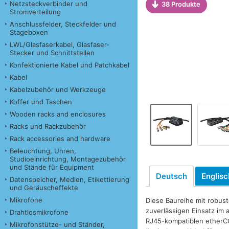
Netzsteckverbinder und
38 Produkte
Stromverteilung
Anschlussfelder, Steckfelder und
Stageboxen
LWL/Glasfaserkabel, Glasfaser-
Stecker und Schnittstellen
Konfektionierte Kabel und Patchkabel
Kabel
Kabelzubehör und Werkzeuge
Koffer und Taschen
Wooden racks and enclosures
Racks und Rackzubehör
Rack accessories and hardware
Beleuchtung, Uhren,
Studioeinrichtung, Montagezubehör
und Stände für Equipment
Deutsch
Englisc
Datenspeicher, Medien, Etikettierung
und Geräuscheffekte
Mikrofone
Diese Baureihe mit robus
zuverlässigen Einsatz im 
Drahtlosmikrofone
RJ45-kompatiblen etherCO
Mikrofonstütze- und Ständer,