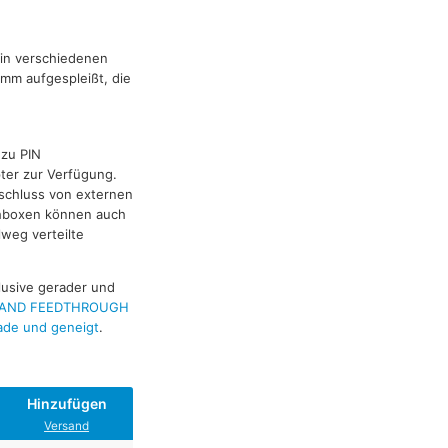
d in verschiedenen
 mm aufgespleißt, die
 zu PIN
ter zur Verfügung.
nschluss von externen
chboxen können auch
lweg verteilte
lusive gerader und
 AND FEEDTHROUGH
de und geneigt
.
Hinzufügen
Versand