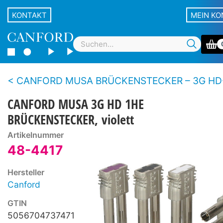
KONTAKT
MEIN K
CANFORD MUSA BRÜCKENSTECKER – 3G HD
CANFORD MUSA 3G HD 1HE
BRÜCKENSTECKER, violett
Artikelnummer
48-4417
Hersteller
Canford
GTIN
5056704737471