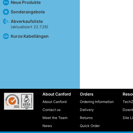
Neue Produkte
Sonderangebote
Abverkaufsliste
(aktualisiert 22.7.26)
Kurze Kabellängen
About Canford
Orders
Reso
About Canford
Ordering Information
TechZ
Contact us
Delivery
Downl
Meet the Team
Returns
Site L
News
Quick Order