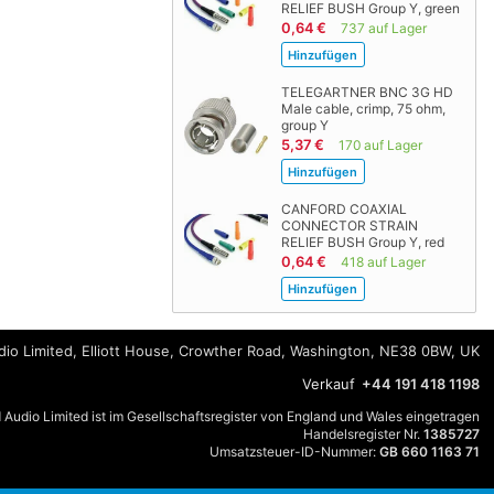
RELIEF BUSH Group Y, green
0,64 €
737 auf Lager
TELEGARTNER BNC 3G HD
Male cable, crimp, 75 ohm,
group Y
5,37 €
170 auf Lager
CANFORD COAXIAL
CONNECTOR STRAIN
RELIEF BUSH Group Y, red
0,64 €
418 auf Lager
io Limited, Elliott House, Crowther Road, Washington, NE38 0BW, UK
Verkauf
+44 191 418 1198
 Audio Limited ist im Gesellschaftsregister von England und Wales eingetragen
Handelsregister Nr.
1385727
Umsatzsteuer-ID-Nummer:
GB 660 1163 71