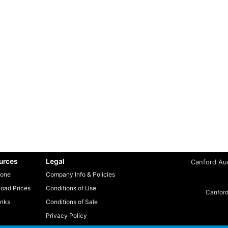
urces
Legal
Canford Aud
one
Company Info & Policies
oad Prices
Conditions of Use
Canford
inks
Conditions of Sale
Privacy Policy