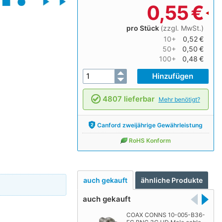
0,55
€
pro Stück
(zzgl. MwSt.)
10+
0,52 €
50+
0,50 €
100+
0,48 €
4807 lieferbar
Mehr benötigt?
Canford zweijährige Gewährleistung
RoHS Konform
auch gekauft
ähnliche Produkte
auch gekauft
COAX CONNS 10-005-B36-