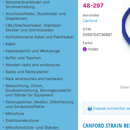
Netzsteckverbinder und
48-297
Stromverteilung
Anschlussfelder, Steckfelder und
Hersteller
Stageboxen
Canford
LWL/Glasfaserkabel, Glasfaser-
GTIN
Stecker und Schnittstellen
5056704736887
Konfektionierte Kabel und Patchkabel
Farbe
Kabel
Violet
Kabelzubehör und Werkzeuge
Koffer und Taschen
Wooden racks and enclosures
Racks und Rackzubehör
Rack accessories and hardware
Beleuchtung, Uhren,
Bilde
Studioeinrichtung, Montagezubehör
und Stände für Equipment
Datenspeicher, Medien, Etikettierung
und Geräuscheffekte
Coaxial connector s
Mikrofone
Drahtlosmikrofone
CANFORD STRAIN REL
Mikrofonstütze- und Ständer,