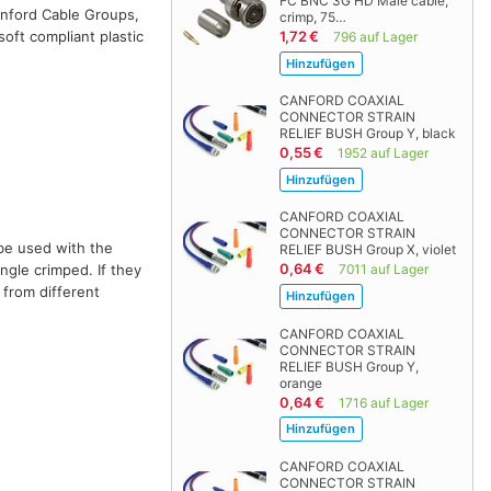
FC BNC 3G HD Male cable,
anford Cable Groups,
crimp, 75…
oft compliant plastic
1,72 €
796 auf Lager
CANFORD COAXIAL
CONNECTOR STRAIN
RELIEF BUSH Group Y, black
0,55 €
1952 auf Lager
CANFORD COAXIAL
CONNECTOR STRAIN
 be used with the
RELIEF BUSH Group X, violet
0,64 €
ingle crimped. If they
7011 auf Lager
 from different
CANFORD COAXIAL
CONNECTOR STRAIN
RELIEF BUSH Group Y,
orange
0,64 €
1716 auf Lager
CANFORD COAXIAL
CONNECTOR STRAIN