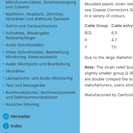
Mikrofonverstärker, Stromversorgung
Moulded plastic strain re
und Zubehör
see Coaxial Connectors Se
Kopfhörer, Headsets, Ohrhörer,
in a variety of colours.
Verstärker und drahtlose Systeme
Cable Group
Cable entr
Gehör-und Geräuschschutz
B/Q
6.5
Aufnahme, Wiedergabe,
Radioempfänger
X
4.7
Audio-Schnittstellen
Y
7.0
Video-Schnittstellen, Bearbeitung,
Monitoring, Kamerazubehör
Due to the large diameter 
Audio Mischpulte und Bearbeitung
Note
: The strain relief b
Verstärker
slightly smaller group Q (
Lautsprecher und Audio-Monitoring
are double crimped the bu
manufacturers, users sho
Test und Messgeräte
Kommunikationen, Konferenzsysteme
Manufactured by Canford
und Datenkommunikationen
Assistive listening
Hersteller
Index