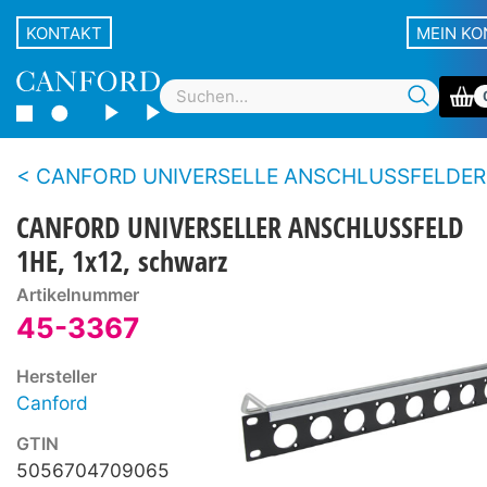
KONTAKT
MEIN K
CANFORD UNIVERSELLE ANSCHLUSSFELDER - gerade und gen
CANFORD UNIVERSELLER ANSCHLUSSFELD
1HE, 1x12, schwarz
Artikelnummer
45-3367
Hersteller
Canford
GTIN
5056704709065